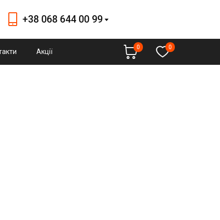
+38 068 644 00 99
+38 068 644 00 99
0
0
такти
Акції
budmallmarket@gmail.com