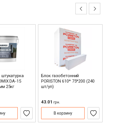
 штукатурка
Блок газобетонний
Блок газ
DMIX DA-15
PORISTON 610* 75*200 (240
PORISTON 
мм 25кг
шт/уп)
шт/уп)
43.01
172.02
грн.
грн
ину
В корзину
В к