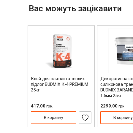
Вас можуть зацікавити
й CW-100
Клей для плитки та теплих
Декоративна шт
підлог BUDMIX К-4 PREMIUM
силіконова тра
25кг
BUDMIX BARANE
1,5мм 25кг
417.00
2299.00
грн.
грн.
В корзину
В корзину