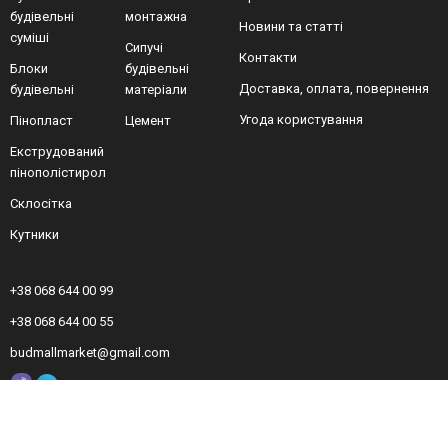
будівельні
монтажна
Новини та статті
суміші
Сипучі
Контакти
Блоки
будівельні
Доставка, оплата, повернення
будівельні
матеріали
Угода користування
Пінопласт
Цемент
Екструдований
пінополістирол
Склосітка
Кутники
+38 068 644 00 99
+38 068 644 00 55
budmallmarket@gmail.com
© ТМ «BudMall Market» © 2011-2023 Всі права захищені