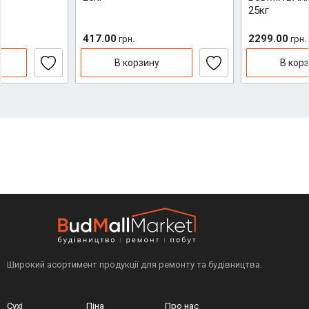
25кг
417.00
2299.00
грн.
грн.
В корзину
В кор
Широкий асортимент продукції для ремонту та будівництва.
Сухі
Піна
Про нас