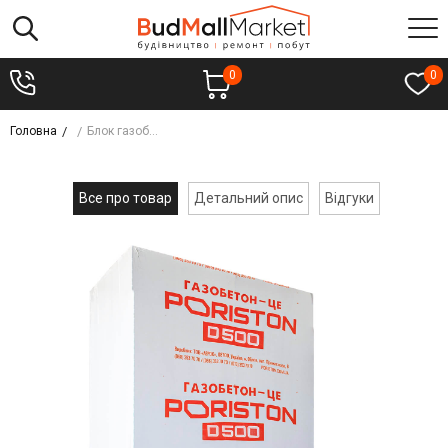
0
0
Головна
Блок газобетонний PORISTON 610* 50*200 (300 шт/уп)
Все про товар
Детальний опис
Відгуки