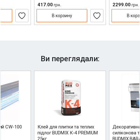
417.00
2299.00
грн.
грн.
В корзину
В кор
Недоліки
Надіслати відгук
Ви переглядали:
ий CW-100
Клей для плитки та теплих
Декоративна
підлог BUDMIX К-4 PREMIUM
силіконова 
25кг
BUDMIX BARA