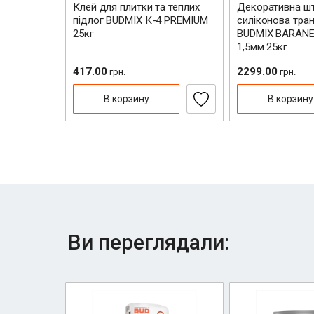
рований з
Клей для плитки та теплих
Декоративна шт
100х150мм
підлог BUDMIX К-4 PREMIUM
силіконова тра
Переваги
25кг
BUDMIX BARANE
1,5мм 25кг
417.00
2299.00
грн.
грн.
Недоліки
В корзину
В корзину
Надіслати 
Ви переглядали: