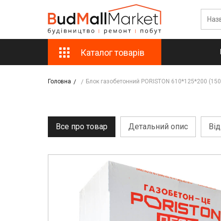
Каталог товарів
Головна
Блок газобетонний PORISTON 610*125*200 (150
Все про товар
Детальний опис
Від