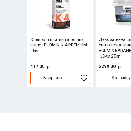
й CW-100
Клей для плитки та теплих
Декоративна шт
підлог BUDMIX К-4 PREMIUM
силіконова тра
25кг
BUDMIX BARANE
1,5мм 25кг
417.00
2299.00
грн.
грн.
В корзину
В корзину