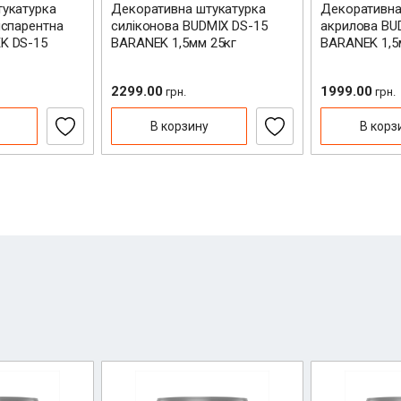
укатурка
Декоративна штукатурка
Декоративна
нспарентна
силіконова BUDMIX DS-15
акрилова BU
K DS-15
BARANEK 1,5мм 25кг
BARANEK 1,5
2299.00
1999.00
грн.
грн.
Блок г
Блок г
В корзину
В корз
610*12
610*12
Код: 4596
Код: 4596
відгук
71.68
71.68
г
г
В ко
В ко