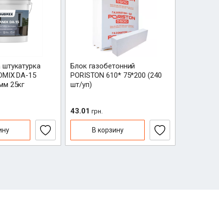
 штукатурка
Блок газобетонний
Блок газ
DMIX DA-15
PORISTON 610* 75*200 (240
PORISTON 
мм 25кг
шт/уп)
шт/уп)
43.01
172.02
грн.
грн
ину
В корзину
В к