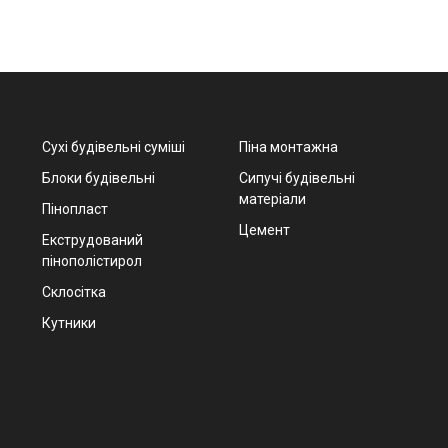
Сухі будівельні суміші
Піна монтажна
Блоки будівельні
Сипучі будівельні
матеріали
Пінопласт
Цемент
Екструдований
пінополістирол
Склосітка
Кутники