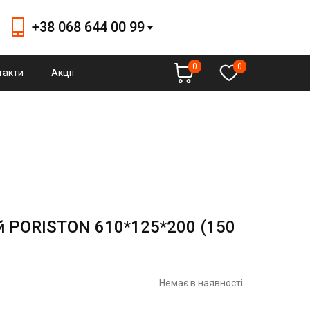
+38 068 644 00 99
+38 068 644 00 99
0
0
такти
Акції
budmallmarket@gmail.com
й PORISTON 610*125*200 (150
Немає в наявності