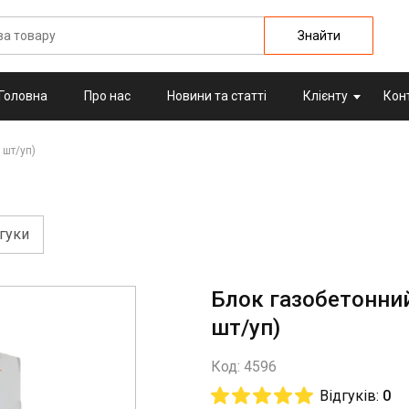
Знайти
Головна
Про нас
Новини та статті
Клієнту
Кон
 шт/уп)
гуки
Блок газобетонни
шт/уп)
Код: 4596
Відгуків:
0