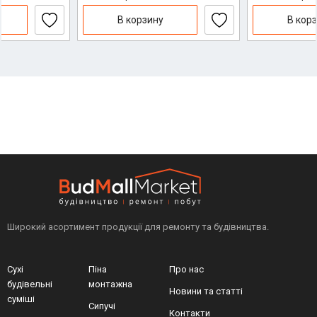
В корзину
В кор
Широкий асортимент продукції для ремонту та будівництва.
Сухі
Піна
Про нас
будівельні
монтажна
Новини та статті
суміші
Сипучі
Контакти