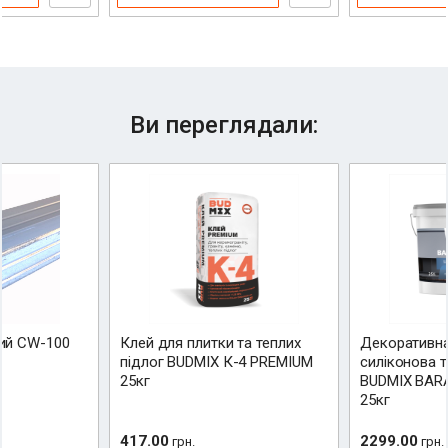
Надіслати відгук
Ви переглядали:
ий CW-100
Клей для плитки та теплих
Декоративна
підлог BUDMIX К-4 PREMIUM
силіконова 
25кг
BUDMIX BARA
25кг
417.00
2299.00
грн.
грн.