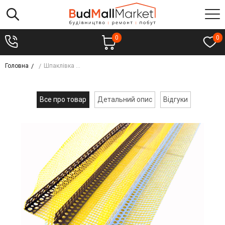
0
0
Головна
Шпаклівка стартова BUDMIX Ш-6 СТАРТ 2в1 гіпсова 14кг
Все про товар
Детальний опис
Відгуки