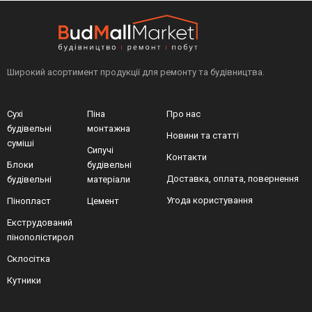
Увага!
Колір, характеристики і комплектація можуть бути
змінені за ініціативою виробника без повідомлення та
відрізнятися від сайту!
Широкий асортимент продукції для ремонту та будівництва.
Сухі
Піна
Про нас
будівельні
монтажна
Новини та статті
суміші
Сипучі
Контакти
Блоки
будівельні
Доставка, оплата, повернення
будівельні
матеріали
Угода користування
Пінопласт
Цемент
Екструдований
пінополістирол
Склосітка
Кутники