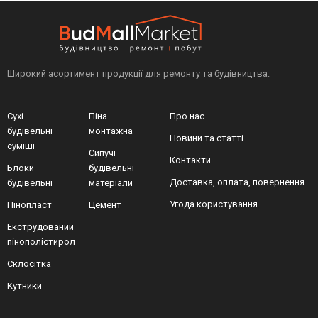
Увага!
Колір, характеристики і комплектація можуть бути
змінені за ініціативою виробника без повідомлення та
відрізнятися від сайту!
Широкий асортимент продукції для ремонту та будівництва.
Сухі
Піна
Про нас
будівельні
монтажна
Новини та статті
суміші
Сипучі
Контакти
Блоки
будівельні
Доставка, оплата, повернення
будівельні
матеріали
Угода користування
Пінопласт
Цемент
Екструдований
пінополістирол
Склосітка
Кутники